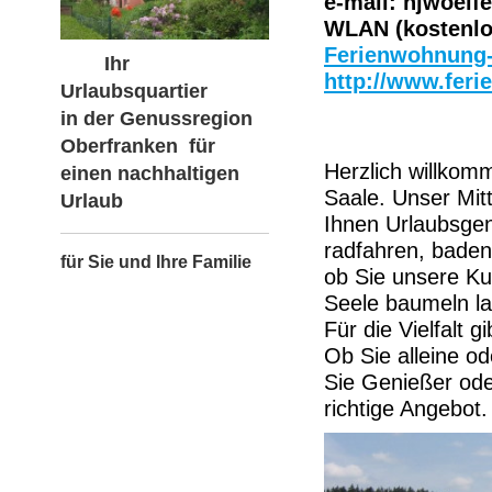
e-mail: hjwoelf
WLAN (kostenlo
Ferienwohnung-
Ihr
http://www.feri
Urlaubsquartier
in der Genussregion
Oberfranken für
Herzlich willkom
einen nachhaltigen
Saale. Unser Mitt
Urlaub
Ihnen Urlaubsgen
radfahren, baden
für Sie und Ihre Familie
ob Sie unsere Kul
Seele baumeln la
Für die Vielfalt g
Ob Sie alleine od
Sie Genießer oder
richtige Angebot.